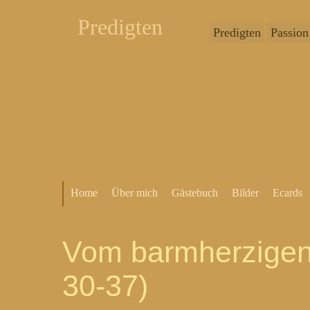
Predigten
Predigten
Passion
Home
Über mich
Gästebuch
Bilder
Ecards
Vom barmherzigen 
30-37)